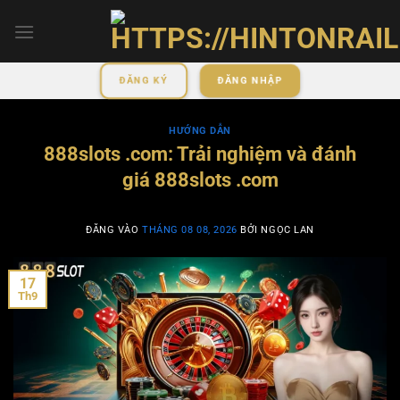
Bỏ
qua
nội
dung
ĐĂNG KÝ
ĐĂNG NHẬP
HƯỚNG DẪN
888slots .com: Trải nghiệm và đánh
giá 888slots .com
ĐĂNG VÀO
THÁNG 08 08, 2026
BỞI
NGỌC LAN
17
Th9