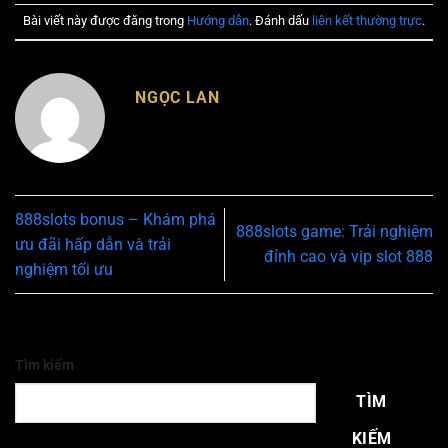
Bài viết này được đăng trong
Hướng dẫn
. Đánh dấu
liên kết thường trực
.
NGỌC LAN
888slots bonus – Khám phá
888slots game: Trải nghiệm
ưu đãi hấp dẫn và trải
đỉnh cao và vip slot 888
nghiệm tối ưu
Tìm kiếm
TÌM
KIẾM