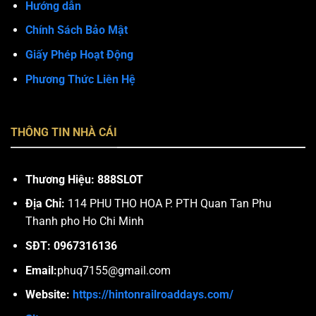
Hướng dẫn
Chính Sách Bảo Mật
Giấy Phép Hoạt Động
Phương Thức Liên Hệ
THÔNG TIN NHÀ CÁI
Thương Hiệu: 888SLOT
Địa Chỉ:
114 PHU THO HOA P. PTH Quan Tan Phu
Thanh pho Ho Chi Minh
SĐT:
0967316136
Email:
phuq7155@gmail.com
Website:
https://hintonrailroaddays.com/