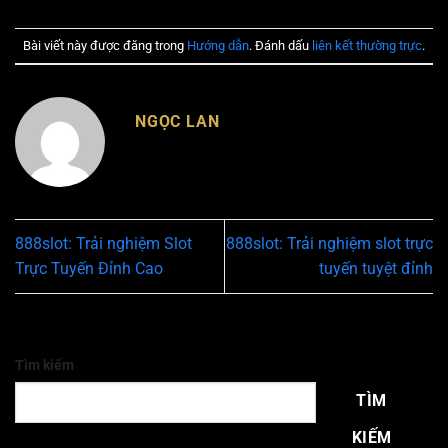
Bài viết này được đăng trong
Hướng dẫn
. Đánh dấu
liên kết thường trực
.
NGỌC LAN
888slot: Trải nghiệm Slot
888slot: Trải nghiệm slot trực
Trực Tuyến Đỉnh Cao
tuyến tuyệt đỉnh
Tìm kiếm
TÌM
KIẾM