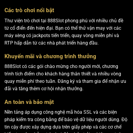
Các trò chơi nổi bật
Thư viện trò chơi tại 888Slot phong phú với nhiều chủ đề
từ cổ điển đến hiện đại. Bạn có thể thử vận may với các
máy xèng có jackpots tiến triển, quay vòng miễn phí và
RTP hấp dẫn từ các nhà phát triển hàng đầu.
Khuyến mãi và chương trình thưởng
888Slot có các gói chào mừng cho người mới, chương
trình tích điểm cho khách hàng thân thiết và nhiều vòng
quay miễn phí theo tuần. Đăng ký và tham gia để nhận ưu
đãi và tăng thêm cơ hội nhận thưởng.
An toàn và bảo mật
Nền tảng áp dụng công nghệ mã hóa SSL và các biện
pháp kiểm tra công bằng để bảo vệ dữ liệu người dùng. Độ
tin cậy được xây dựng dựa trên giấy phép và các cơ chế