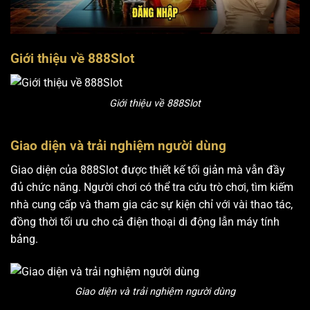
Giới thiệu về 888Slot
Giới thiệu về 888Slot
Giao diện và trải nghiệm người dùng
Giao diện của 888Slot được thiết kế tối giản mà vẫn đầy
đủ chức năng. Người chơi có thể tra cứu trò chơi, tìm kiếm
nhà cung cấp và tham gia các sự kiện chỉ với vài thao tác,
đồng thời tối ưu cho cả điện thoại di động lẫn máy tính
bảng.
Giao diện và trải nghiệm người dùng