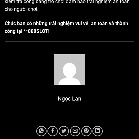
kiểm tra công bằng trò chơi đảm bảo trải nghiệm an toàn
cho người chơi.
Chúc bạn có những trải nghiệm vui vẻ, an toàn và thành
công tại **888SLOT
!
Ngọc Lan