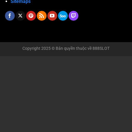
Sitemaps
Copyright 2025 © Bản quyền thuộc về
888SLOT