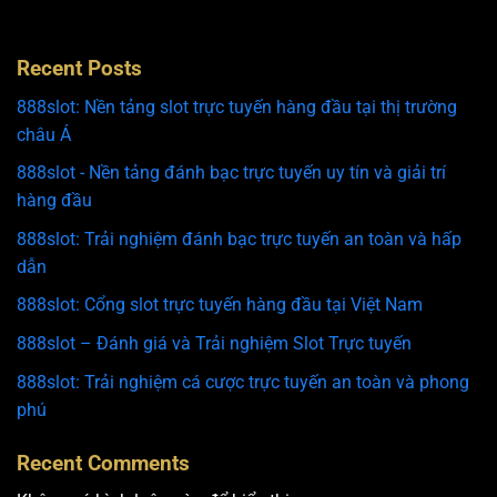
Recent Posts
888slot: Nền tảng slot trực tuyến hàng đầu tại thị trường
châu Á
888slot - Nền tảng đánh bạc trực tuyến uy tín và giải trí
hàng đầu
888slot: Trải nghiệm đánh bạc trực tuyến an toàn và hấp
dẫn
888slot: Cổng slot trực tuyến hàng đầu tại Việt Nam
888slot – Đánh giá và Trải nghiệm Slot Trực tuyến
888slot: Trải nghiệm cá cược trực tuyến an toàn và phong
phú
Recent Comments