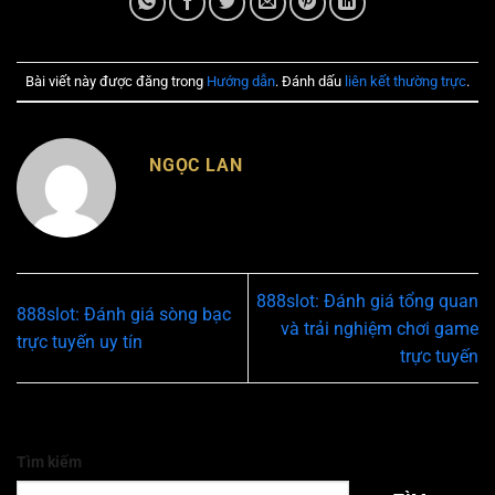
Bài viết này được đăng trong
Hướng dẫn
. Đánh dấu
liên kết thường trực
.
NGỌC LAN
888slot: Đánh giá tổng quan
888slot: Đánh giá sòng bạc
và trải nghiệm chơi game
trực tuyến uy tín
trực tuyến
Tìm kiếm