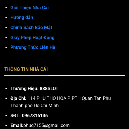
Giới Thiệu Nhà Cái
Hướng dẫn
Chính Sách Bảo Mật
Giấy Phép Hoạt Động
Phương Thức Liên Hệ
THÔNG TIN NHÀ CÁI
Thương Hiệu: 888SLOT
Địa Chỉ:
114 PHU THO HOA P. PTH Quan Tan Phu
Thanh pho Ho Chi Minh
SĐT:
0967316136
Email:
phuq7155@gmail.com