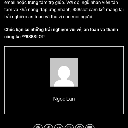
email hoặc trung tâm trợ giúp. Với đội ngũ nhân viên tận
tâm và khả năng đáp ứng nhanh, 888slot cam kết mang lại
trải nghiệm an toàn và thú vị cho mọi người.
Chúc bạn có những trải nghiệm vui vẻ, an toàn và thành
công tại **888SLOT
!
Ngọc Lan