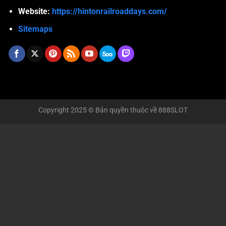
Website:
https://hintonrailroaddays.com/
Sitemaps
Copyright 2025 © Bản quyền thuộc về
888SLOT