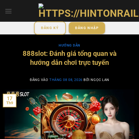
Bỏ
qua
nội
dung
ĐĂNG KÝ
ĐĂNG NHẬP
HƯỚNG DẪN
888slot: Đánh giá tổng quan và
hướng dẫn chơi trực tuyến
ĐĂNG VÀO
THÁNG 08 08, 2026
BỞI
NGỌC LAN
17
Th9