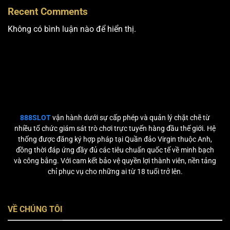
Recent Comments
Không có bình luận nào để hiển thị.
888SLOT
vận hành dưới sự cấp phép và quản lý chặt chẽ từ
nhiều tổ chức giám sát trò chơi trực tuyến hàng đầu thế giới. Hệ
thống được đăng ký hợp pháp tại Quần đảo Virgin thuộc Anh,
đồng thời đáp ứng đầy đủ các tiêu chuẩn quốc tế về minh bạch
và công bằng. Với cam kết bảo vệ quyền lợi thành viên, nền tảng
chỉ phục vụ cho những ai từ 18 tuổi trở lên.
VỀ CHÚNG TÔI