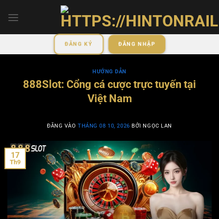
Bỏ
qua
nội
dung
ĐĂNG KÝ
ĐĂNG NHẬP
HƯỚNG DẪN
888Slot: Cổng cá cược trực tuyến tại
Việt Nam
ĐĂNG VÀO
THÁNG 08 10, 2026
BỞI
NGỌC LAN
17
Th9