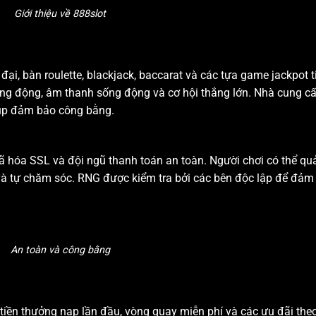
Giới thiệu về 888slot
đại, bàn roulette, blackjack, baccarat và các tựa game jackpot t
ng động, âm thanh sống động và cơ hội thắng lớn. Nhà cung c
iúp đảm bảo công bằng.
 hóa SSL và đội ngũ thanh toán an toàn. Người chơi có thể qu
và tự chăm sóc. RNG được kiểm tra bởi các bên độc lập để đảm
An toàn và công bằng
tiền thưởng nạp lần đầu, vòng quay miễn phí và các ưu đãi the