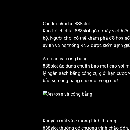
Các trò chơi tại 888slot
Kho trò chơi tại 888slot gồm máy slot hiện 
bộ. Người chơi có thể khám phá đồ hoạ số
uy tín và hệ thống RNG được kiểm định g
An toàn và công bằng
888slot áp dụng chuẩn bảo mật cao với mã
lý ngân sách bằng công cụ giới hạn cược 
bảo sự công bằng cho mọi vòng chơi.
Khuyến mãi và chương trình thưởng
888slot thường có chương trình chào đón, 