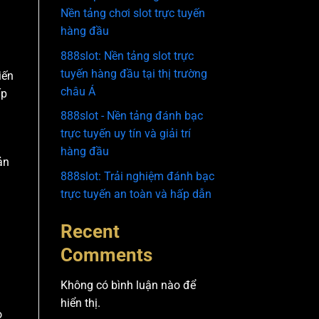
Nền tảng chơi slot trực tuyến
hàng đầu
888slot: Nền tảng slot trực
tuyến hàng đầu tại thị trường
iến
châu Á
ấp
888slot - Nền tảng đánh bạc
trực tuyến uy tín và giải trí
hàng đầu
ản
888slot: Trải nghiệm đánh bạc
trực tuyến an toàn và hấp dẫn
Recent
Comments
Không có bình luận nào để
hiển thị.
o