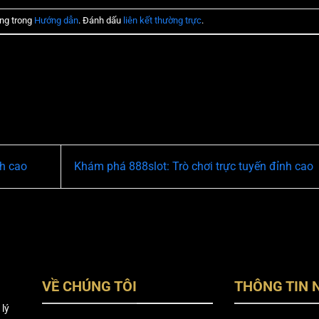
ăng trong
Hướng dẫn
. Đánh dấu
liên kết thường trực
.
nh cao
Khám phá 888slot: Trò chơi trực tuyến đỉnh cao
VỀ CHÚNG TÔI
THÔNG TIN 
lý