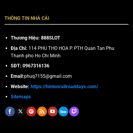
THÔNG TIN NHÀ CÁI
Thương Hiệu: 888SLOT
Địa Chỉ:
114 PHU THO HOA P. PTH Quan Tan Phu
Thanh pho Ho Chi Minh
SĐT:
0967316136
Email:
phuq7155@gmail.com
Website:
https://hintonrailroaddays.com/
Sitemaps