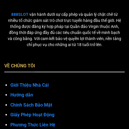
888SLOT
vận hành dưới sự cấp phép và quản lý chặt chẽ từ
nhiều tổ chức giám sát trò chơi trực tuyến hàng đầu thế giới. Hệ
thống được đăng ký hợp pháp tại Quần đảo Virgin thuộc Anh,
đồng thời đáp ứng đầy đủ các tiêu chuẩn quốc tế về minh bạch
và công bằng. Với cam kết bảo vệ quyền lợi thành viên, nền tảng
chỉ phục vụ cho những ai từ 18 tuổi trở lên.
VỀ CHÚNG TÔI
Giới Thiệu Nhà Cái
Hướng dẫn
Chính Sách Bảo Mật
Giấy Phép Hoạt Động
Phương Thức Liên Hệ