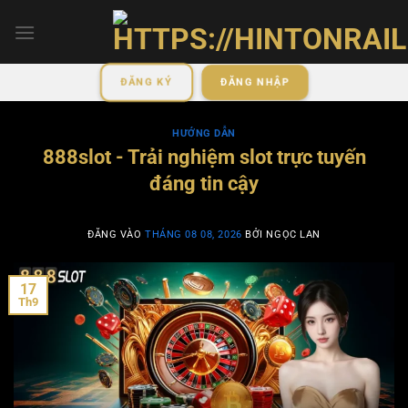
Bỏ
qua
nội
dung
ĐĂNG KÝ
ĐĂNG NHẬP
HƯỚNG DẪN
888slot - Trải nghiệm slot trực tuyến
đáng tin cậy
ĐĂNG VÀO
THÁNG 08 08, 2026
BỞI
NGỌC LAN
17
Th9