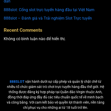
dẫn
888slot: Cổng slot trực tuyến hàng đầu tại Việt Nam
888slot – Đánh giá và Trải nghiệm Slot Trực tuyến
Recent Comments
Không có bình luận nào để hiển thị.
888SLOT
vận hành dưới sự cấp phép và quản lý chặt chẽ từ
nhiều tổ chức giám sát trò chơi trực tuyến hàng đầu thế giới. Hệ
thống được đăng ký hợp pháp tại Quần đảo Virgin thuộc Anh,
đồng thời đáp ứng đầy đủ các tiêu chuẩn quốc tế về minh bạch
và công bằng. Với cam kết bảo vệ quyền lợi thành viên, nền tảng
chỉ phục vụ cho những ai từ 18 tuổi trở lên.