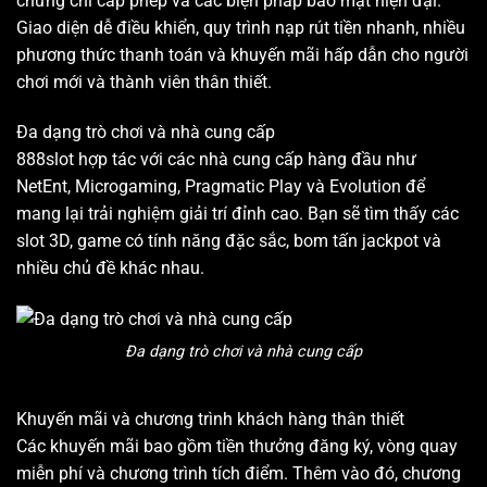
chứng chỉ cấp phép và các biện pháp bảo mật hiện đại.
Giao diện dễ điều khiển, quy trình nạp rút tiền nhanh, nhiều
phương thức thanh toán và khuyến mãi hấp dẫn cho người
chơi mới và thành viên thân thiết.
Đa dạng trò chơi và nhà cung cấp
888slot hợp tác với các nhà cung cấp hàng đầu như
NetEnt, Microgaming, Pragmatic Play và Evolution để
mang lại trải nghiệm giải trí đỉnh cao. Bạn sẽ tìm thấy các
slot 3D, game có tính năng đặc sắc, bom tấn jackpot và
nhiều chủ đề khác nhau.
Đa dạng trò chơi và nhà cung cấp
Khuyến mãi và chương trình khách hàng thân thiết
Các khuyến mãi bao gồm tiền thưởng đăng ký, vòng quay
miễn phí và chương trình tích điểm. Thêm vào đó, chương