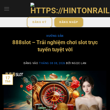
Bỏ
qua
nội
dung
ĐĂNG KÝ
ĐĂNG NHẬP
HƯỚNG DẪN
888slot – Trải nghiệm chơi slot trực
tuyến tuyệt vời
ĐĂNG VÀO
THÁNG 08 08, 2026
BỞI
NGỌC LAN
17
Th9