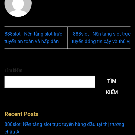
888slot - Nền tảng slot trực
888slot - Nền tảng slot trực
tuyến an toàn và hấp dẫn
tuyến đáng tin cậy và thú vị
Tìm kiếm
TÌM
KIẾM
Recent Posts
888slot: Nền tảng slot trực tuyến hàng đầu tại thị trường
châu Á