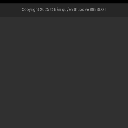
Copyright 2025 © Bản quyền thuộc về
888SLOT