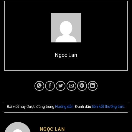
Ngọc Lan
Bài viết này được đăng trong
Hướng dẫn
. Đánh dấu
liên kết thường trực
.
NGỌC LAN