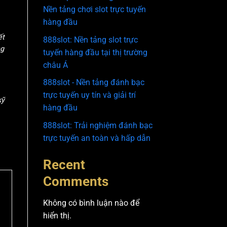
Nền tảng chơi slot trực tuyến
hàng đầu
ết
888slot: Nền tảng slot trực
ng
tuyến hàng đầu tại thị trường
châu Á
888slot - Nền tảng đánh bạc
trực tuyến uy tín và giải trí
kỹ
hàng đầu
888slot: Trải nghiệm đánh bạc
trực tuyến an toàn và hấp dẫn
Recent
Comments
Không có bình luận nào để
hiển thị.