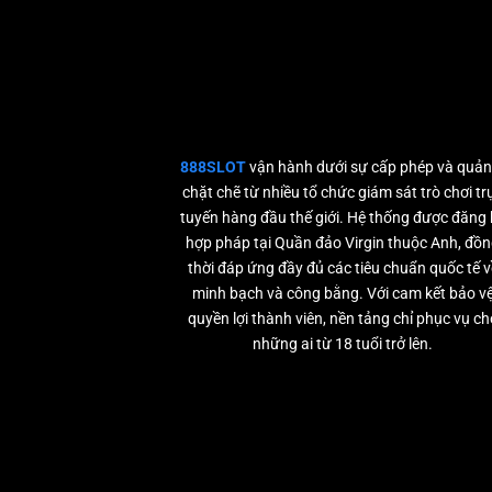
888SLOT
vận hành dưới sự cấp phép và quản 
chặt chẽ từ nhiều tổ chức giám sát trò chơi tr
tuyến hàng đầu thế giới. Hệ thống được đăng 
hợp pháp tại Quần đảo Virgin thuộc Anh, đồ
thời đáp ứng đầy đủ các tiêu chuẩn quốc tế v
minh bạch và công bằng. Với cam kết bảo v
quyền lợi thành viên, nền tảng chỉ phục vụ ch
những ai từ 18 tuổi trở lên.