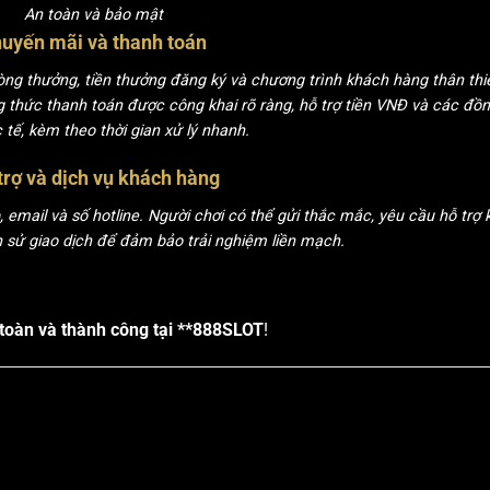
An toàn và bảo mật
uyến mãi và thanh toán
ng thưởng, tiền thưởng đăng ký và chương trình khách hàng thân thi
 thức thanh toán được công khai rõ ràng, hỗ trợ tiền VNĐ và các đồ
 tế, kèm theo thời gian xử lý nhanh.
trợ và dịch vụ khách hàng
, email và số hotline. Người chơi có thể gửi thắc mắc, yêu cầu hỗ trợ 
h sử giao dịch để đảm bảo trải nghiệm liền mạch.
 toàn và thành công tại **888SLOT
!