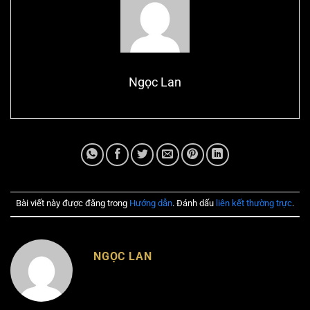
Ngọc Lan
Bài viết này được đăng trong
Hướng dẫn
. Đánh dấu
liên kết thường trực
.
NGỌC LAN