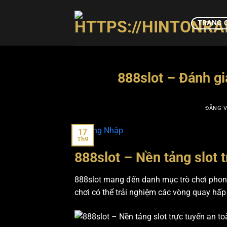
Bỏ
qua
TRANG 
nội
dung
888slot – Đánh gi
ĐĂNG 
17
Th9
888slot – Nền tảng slot 
888slot mang đến danh mục trò chơi phong
chơi có thể trải nghiệm các vòng quay hấp 