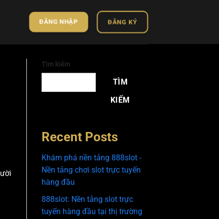
ĐĂNG NHẬP
ĐĂNG KÝ
Tìm kiếm
TÌM
KIẾM
Recent Posts
Khám phá nền tảng 888slot -
Nền tảng chơi slot trực tuyến
gười
hàng đầu
888slot: Nền tảng slot trực
tuyến hàng đầu tại thị trường