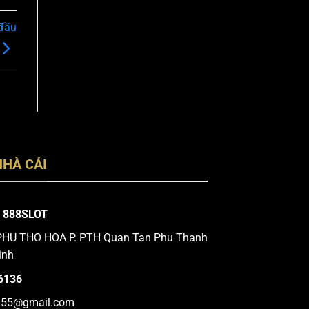
 đầu
NHÀ CÁI
: 888SLOT
PHU THO HOA P. PTH Quan Tan Phu Thanh
inh
6136
155@gmail.com