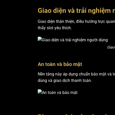
Giao diện và trải nghiệm
Giao diện thân thiện, điều hướng trực quan
thấy slot yêu thích.
Giao
An toàn và bảo mật
Nền tảng này áp dụng chuẩn bảo mật và tuâ
dùng và giao dịch thanh toán.