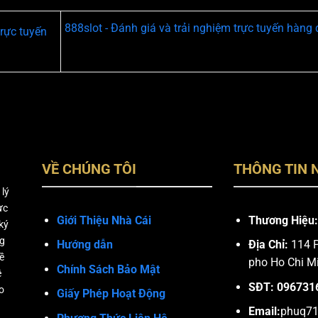
888slot - Đánh giá và trải nghiệm trực tuyến hàng
trực tuyến
VỀ CHÚNG TÔI
THÔNG TIN 
lý
ực
Giới Thiệu Nhà Cái
Thương Hiệu
ký
ng
Hướng dẫn
Địa Chỉ:
114 
ề
pho Ho Chi M
Chính Sách Bảo Mật
ệ
SĐT:
096731
o
Giấy Phép Hoạt Động
Email:
phuq7