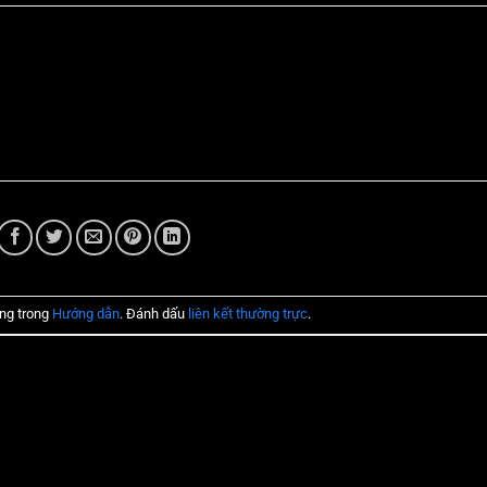
ăng trong
Hướng dẫn
. Đánh dấu
liên kết thường trực
.