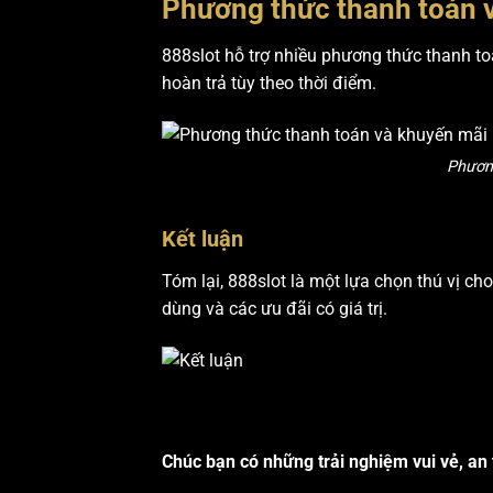
Phương thức thanh toán 
888slot hỗ trợ nhiều phương thức thanh t
hoàn trả tùy theo thời điểm.
Phươn
Kết luận
Tóm lại, 888slot là một lựa chọn thú vị cho
dùng và các ưu đãi có giá trị.
Chúc bạn có những trải nghiệm vui vẻ, an