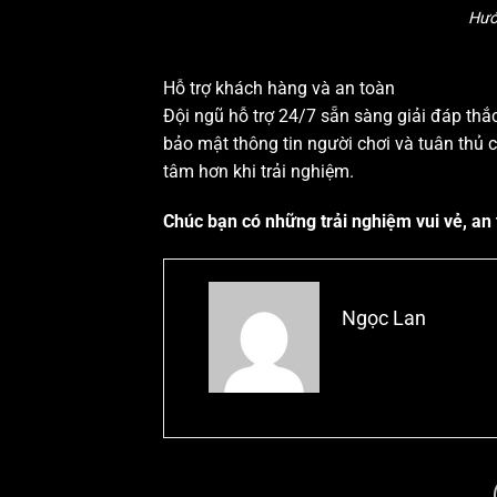
Hướ
Hỗ trợ khách hàng và an toàn
Đội ngũ hỗ trợ 24/7 sẵn sàng giải đáp thắc
bảo mật thông tin người chơi và tuân thủ c
tâm hơn khi trải nghiệm.
Chúc bạn có những trải nghiệm vui vẻ, an
Ngọc Lan