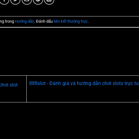
ăng trong
Hướng dẫn
. Đánh dấu
liên kết thường trực
.
888slot - Đánh giá và hướng dẫn chơi slots trực t
hơi slot