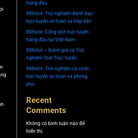
hàng đầu
ọi
888slot: Trải nghiệm đánh bạc
trực tuyến an toàn và hấp dẫn
888slot: Cổng slot trực tuyến
hàng đầu tại Việt Nam
888slot – Đánh giá và Trải
nghiệm Slot Trực tuyến
ễn
888slot: Trải nghiệm cá cược
àng
trực tuyến an toàn và phong
phú
Recent
nh
Comments
Không có bình luận nào để
hiển thị.