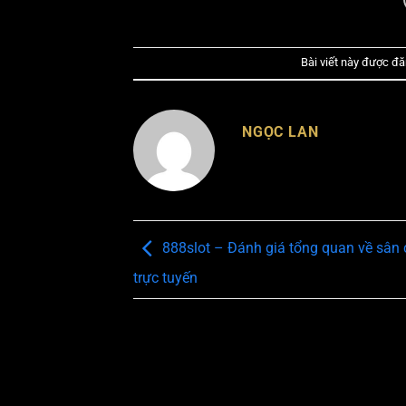
Bài viết này được đ
NGỌC LAN
888slot – Đánh giá tổng quan về sân c
trực tuyến