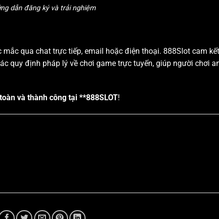
ng dẫn đăng ký và trải nghiệm
 mắc qua chat trực tiếp, email hoặc điện thoại. 888Slot cam kế
ác quy định pháp lý về chơi game trực tuyến, giúp người chơi a
 toàn và thành công tại **888SLOT
!