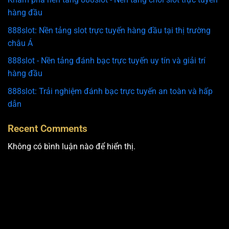
hàng đầu
888slot: Nền tảng slot trực tuyến hàng đầu tại thị trường
châu Á
888slot - Nền tảng đánh bạc trực tuyến uy tín và giải trí
hàng đầu
888slot: Trải nghiệm đánh bạc trực tuyến an toàn và hấp
dẫn
Recent Comments
Không có bình luận nào để hiển thị.