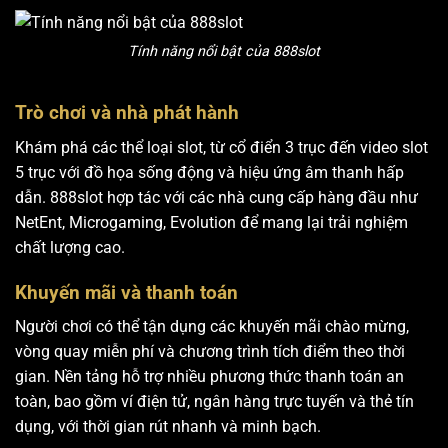
Tính năng nổi bật của 888slot
Trò chơi và nhà phát hành
Khám phá các thể loại slot, từ cổ điển 3 trục đến video slot
5 trục với đồ họa sống động và hiệu ứng âm thanh hấp
dẫn. 888slot hợp tác với các nhà cung cấp hàng đầu như
NetEnt, Microgaming, Evolution để mang lại trải nghiệm
chất lượng cao.
Khuyến mãi và thanh toán
Người chơi có thể tận dụng các khuyến mãi chào mừng,
vòng quay miễn phí và chương trình tích điểm theo thời
gian. Nền tảng hỗ trợ nhiều phương thức thanh toán an
toàn, bao gồm ví điện tử, ngân hàng trực tuyến và thẻ tín
dụng, với thời gian rút nhanh và minh bạch.