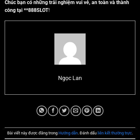
Chúc bạn có những trải nghiệm vui vẻ, an toàn và thành
công tại **888SLOT
!
Ngọc Lan
Bài viết này được đăng trong
Hướng dẫn
. Đánh dấu
liên kết thường trực
.