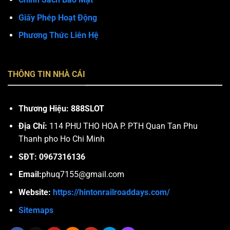
Giấy Phép Hoạt Động
Phương Thức Liên Hệ
THÔNG TIN NHÀ CÁI
Thương Hiệu: 888SLOT
Địa Chỉ:
114 PHU THO HOA P. PTH Quan Tan Phu
Thanh pho Ho Chi Minh
SĐT:
0967316136
Email:
phuq7155@gmail.com
Website:
https://hintonrailroaddays.com/
Sitemaps