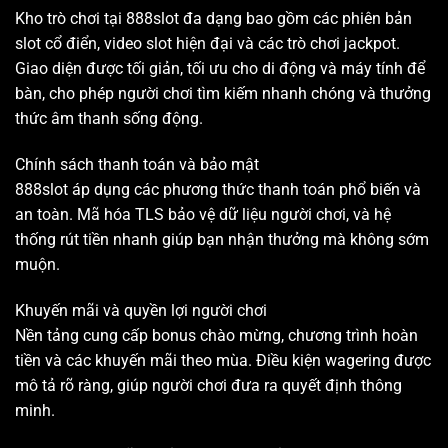
Kho trò chơi tại 888slot đa dạng bao gồm các phiên bản
slot cổ điển, video slot hiện đại và các trò chơi jackpot.
Giao diện được tối giản, tối ưu cho di động và máy tính để
bàn, cho phép người chơi tìm kiếm nhanh chóng và thưởng
thức âm thanh sống động.
Chính sách thanh toán và bảo mật
888slot áp dụng các phương thức thanh toán phổ biến và
an toàn. Mã hóa TLS bảo vệ dữ liệu người chơi, và hệ
thống rút tiền nhanh giúp bạn nhận thưởng mà không sớm
muộn.
Khuyến mãi và quyền lợi người chơi
Nền tảng cung cấp bonus chào mừng, chương trình hoàn
tiền và các khuyến mãi theo mùa. Điều kiện wagering được
mô tả rõ ràng, giúp người chơi đưa ra quyết định thông
minh.