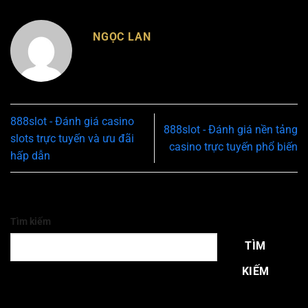
NGỌC LAN
888slot - Đánh giá casino
888slot - Đánh giá nền tảng
slots trực tuyến và ưu đãi
casino trực tuyến phổ biến
hấp dẫn
Tìm kiếm
TÌM
KIẾM