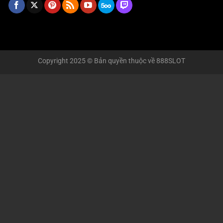
Copyright 2025 © Bản quyền thuộc về
888SLOT